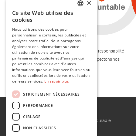
×
Ce site Web utilise des
ENGLISH
cookies
FR
Nous utilisons des cookies pour
personnaliser le contenu, les publicités et
analyser notre trafic. Nous partageons
également des informations sur votre
Nous assumons la responsabilité
utilisation de notre site avec nos
partenaires de publicité et d"analyse qui
de nos actes et respectons nos
peuvent les combiner avec d"autres
engagements.
informations que vous leur avez fournies ou
qu"ils ont collectées lors de votre utilisation
de leurs services.
En savoir plus
STRICTEMENT NÉCESSAIRES
PERFORMANCE
A propos de
CIBLAGE
Développement durable
NON CLASSIFIÉS
Contact