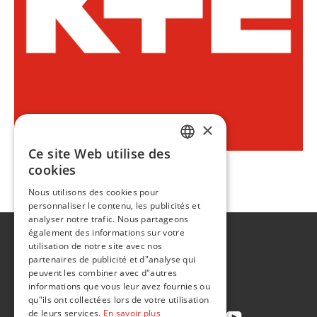
×
Ce site Web utilise des
ENGLISH
cookies
FR
Nous contacter
Nous utilisons des cookies pour
personnaliser le contenu, les publicités et
analyser notre trafic. Nous partageons
également des informations sur votre
A propos de
utilisation de notre site avec nos
Développement durable
partenaires de publicité et d"analyse qui
peuvent les combiner avec d"autres
Contact
informations que vous leur avez fournies ou
qu"ils ont collectées lors de votre utilisation
de leurs services.
En savoir plus